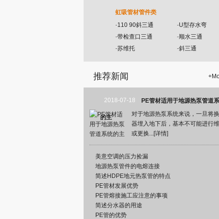
虹吸管材管件类
-
110 90斜三通
-
U型存水弯
-
带检查口三通
-
顺水三通
-
苏维托
-
斜三通
推荐新闻
+
Mo
2018-07-18
PE管材适用于地源热泵管道
对于地源热泵系统来说，一旦将
的主
器埋入地下后，基本不可能进行
或更换...[
详情
]
美意空调的压力捡漏
地源热泵管件的电熔连接
简述HDPE地元热泵管的特点
PE管材发展优势
PE管熔接施工应注意的事项
简述分水器的用途
PE管的优势