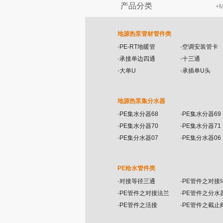
产品分类
+
M
地源热泵管材管件类
-
PE-RT地暖管
-
空调安装管卡
-
承接单边四通
-
十三通
-
大单U
-
承插单U头
地源热泵集分水器
-
PE集水分器68
-
PE集水分器69
-
PE集水分器70
-
PE集水分器71
-
PE集分水器07
-
PE集分水器06
PE给水管件类
-
对接等径三通
-
PE管件之对接
-
PE管件之对接法兰
-
PE管件之分水
-
PE管件之活接
-
PE管件之截止