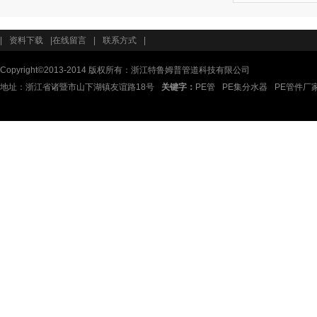
|
资料下载
|
在线留言
|
联系方式
|
Copyright
©
2013-2014 版权所有：浙江特鲁姆普管道科技有限公司
地址：浙江省诸暨市山下湖镇友谊路18号
关键字：
PE管
PE集分水器
PE管件厂